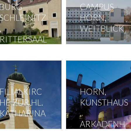
BURG
CAMPUS
SCHLEINITZ
HORN,
,
WEITBLICK
RITTERSAAL
FILIALKIRC
HORN,
HE ZUR HL.
KUNSTHAUS
KATHARINA
,
ARKADENH