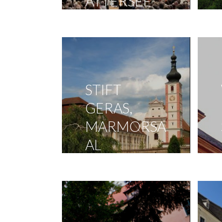
ATTERSEE
STIFT
GERAS,
MARMORSA
AL