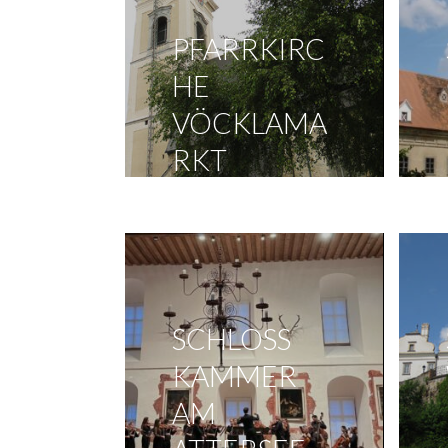
PFARRKIRC
HE
VÖCKLAMA
RKT
SCHLOSS
KAMMER
AM