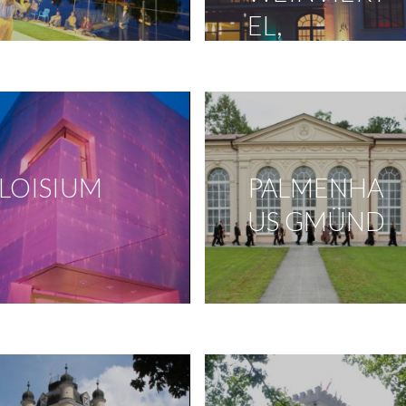
EL,
ZIERSDORF
LOISIUM
PALMENHA
US GMÜND