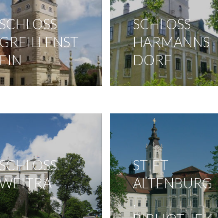
SCHLOSS
SCHLOSS
GREILLENST
HARMANNS
EIN
DORF
SCHLOSS
STIFT
WEITRA
ALTENBURG
,