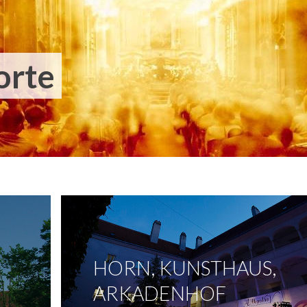
orte
HORN, KUNSTHAUS,
ARKADENHOF