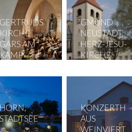
GERTRUDS
GMÜND
KIRCHE
NEUSTADT,
GARS AM
HERZ-JESU-
KAMP
KIRCHE
HORN,
KONZERTH
STADTSEE
AUS
WEINVIERT