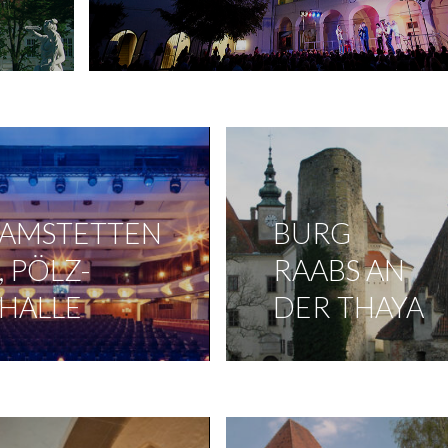
AMSTETTEN
BURG
, PÖLZ-
RAABS AN
HALLE
DER THAYA