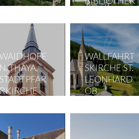
BIBLIOTHEK
WAIDHOFE
WALLFAHRT
N/THAYA,
SKIRCHE ST.
STADTPFAR
LEONHARD
RKIRCHE
OB
TAMSWEG