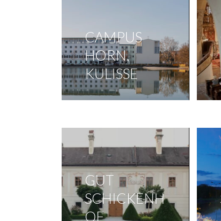
CAMPUS
HORN,
KULISSE
GUT
SCHICKENH
OF