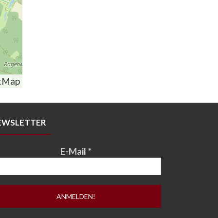
tMap
EWSLETTER
E-Mail
*