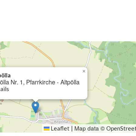
×
pölla
ölla Nr. 1, Pfarrkirche - Altpölla
ails
Map data ©
Leaflet
|
OpenStree