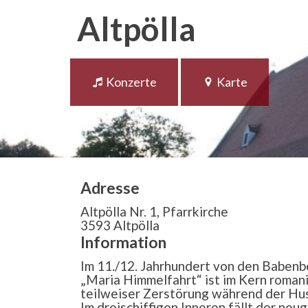
Altpölla
Konzerte
Karte
Adresse
Altpölla Nr. 1, Pfarrkirche
3593 Altpölla
Information
Im 11./12. Jahrhundert von den Babenb
„Maria Himmelfahrt“ ist im Kern romanis
teilweiser Zerstörung während der Huss
Im dreischiffigen Inneren fällt der neu