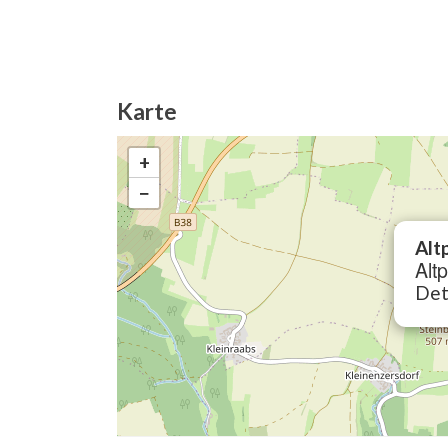
Karte
+
−
Alt
Altp
Det