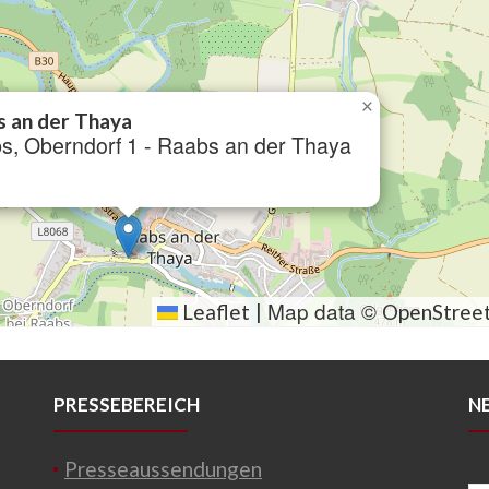
×
s an der Thaya
s, Oberndorf 1 - Raabs an der Thaya
Map data ©
Leaflet
|
OpenStree
PRESSEBEREICH
N
Presseaussendungen