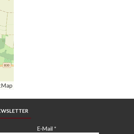
tMap
EWSLETTER
E-Mail
*