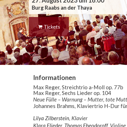
27. August 2023 um 16:00
Burg Raabs an der Thaya
Tickets
Informationen
Max Reger, Streichtrio a-Moll op. 77b
Max Reger, Sechs Lieder op. 104
Neue Fülle – Warnung – Mutter, tote Mut
Johannes Brahms, Klaviertrio H-Dur für 
Lilya Zilberstein
, Klavier
Klara Flieder
,
Thomas Fheodoroff
, Violine