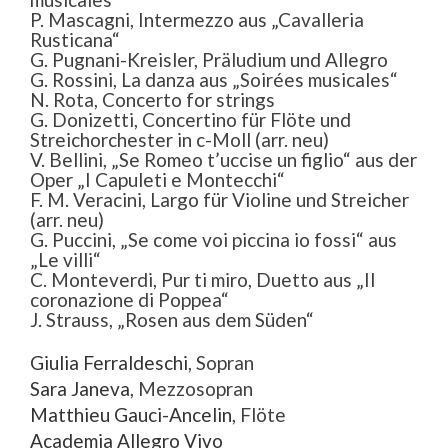
P. Mascagni, Intermezzo aus „Cavalleria
Rusticana“
G. Pugnani-Kreisler, Präludium und Allegro
G. Rossini, La danza aus „Soirées musicales“
N. Rota, Concerto for strings
G. Donizetti, Concertino für Flöte und
Streichorchester in c-Moll (arr. neu)
V. Bellini, „Se Romeo t’uccise un figlio“ aus der
Oper „I Capuleti e Montecchi“
F. M. Veracini, Largo für Violine und Streicher
(arr. neu)
G. Puccini, „Se come voi piccina io fossi“ aus
„Le villi“
C. Monteverdi, Pur ti miro, Duetto aus „Il
coronazione di Poppea“
J. Strauss, „Rosen aus dem Süden“
Giulia Ferraldeschi
, Sopran
Sara Janeva
, Mezzosopran
Matthieu Gauci-Ancelin
, Flöte
Academia Allegro Vivo