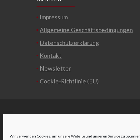
Impressum
Allgemeine Geschäftsbedingungen
Datenschutzerklärung
Kontakt
Newsletter
Cookie-Richtlinie (EU)
Wir verwenden Cookies, um unsere Website und unseren Service zu optimier
o
Wienerstraße 2