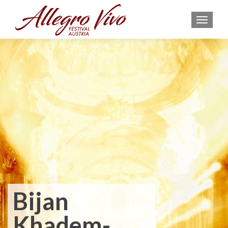
MEN
Bijan
Khadem-