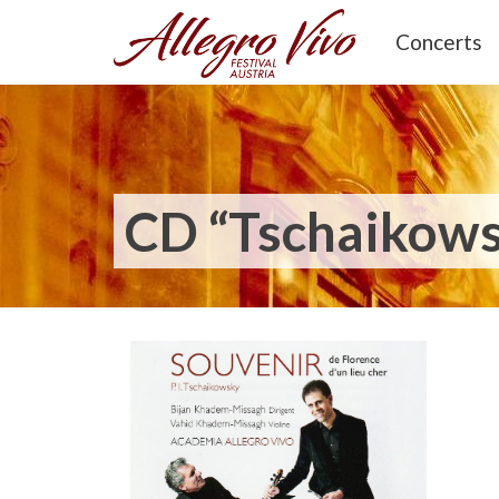
Concerts
CD “Tschaikows