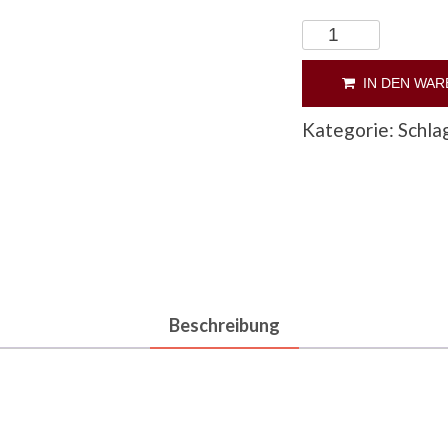
CD
"Tschaikowsky:
Souvenir"
IN DEN WA
Menge
Kategorie:
Schla
Beschreibung