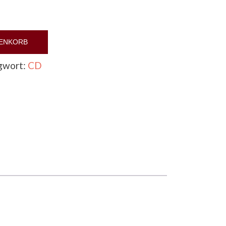
RENKORB
gwort:
CD