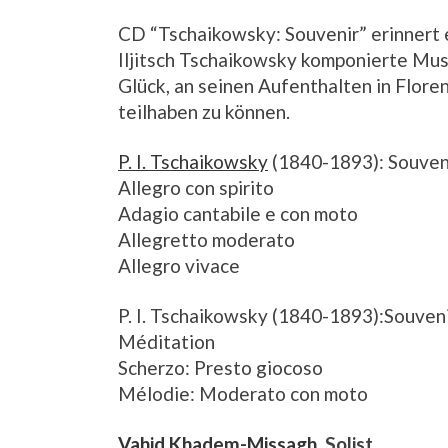
CD “Tschaikowsky: Souvenir” erinnert 
Iljitsch Tschaikowsky komponierte Mus
Glück, an seinen Aufenthalten in Floren
teilhaben zu können.
P. I. Tschaikowsky
(1840-1893): Souveni
Allegro con spirito
Adagio cantabile e con moto
Allegretto moderato
Allegro vivace
P. I. Tschaikowsky (1840-1893):Souvenir
Méditation
Scherzo: Presto giocoso
Mélodie: Moderato con moto
Vahid Khadem-Missagh
, Solist