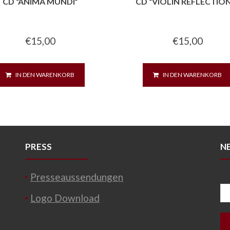
CD “ANIMA MUNDI”
CD “VIOLIN REFLECTIO
€
15,00
€
15,00
IN DEN WARENKORB
IN DEN WARENKORB
PRESS
N
Presseaussendungen
Logo Download