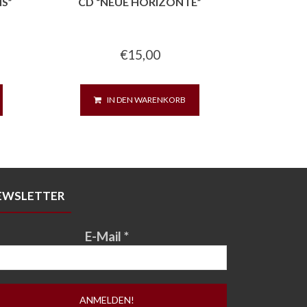
NS”
CD “NEUE HORIZONTE”
€
15,00
IN DEN WARENKORB
EWSLETTER
E-Mail
*