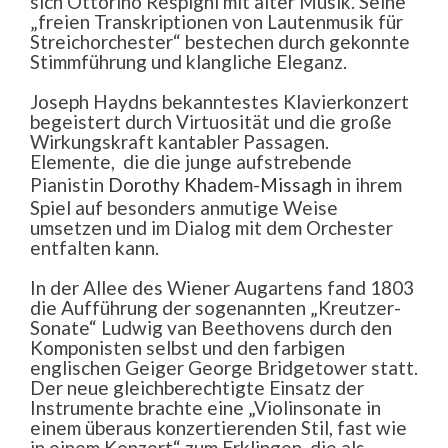
sich Ottorino Respighi mit alter Musik. Seine
„freien Transkriptionen von Lautenmusik für
Streichorchester“ bestechen durch gekonnte
Stimmführung und klangliche Eleganz.
Joseph Haydns bekanntestes Klavierkonzert
begeistert durch Virtuosität und die große
Wirkungskraft kantabler Passagen.
Elemente, die die junge aufstrebende
Pianistin
Dorothy Khadem-Missagh
in ihrem
Spiel auf besonders anmutige Weise
umsetzen und im Dialog mit dem Orchester
entfalten kann.
In der Allee des Wiener Augartens fand 1803
die Aufführung der sogenannten „Kreutzer-
Sonate“ Ludwig van Beethovens durch den
Komponisten selbst und den farbigen
englischen Geiger George Bridgetower statt.
Der neue gleichberechtigte Einsatz der
Instrumente brachte eine „Violinsonate in
einem überaus konzertierenden Stil, fast wie
in einem Konzert“ zum Erklingen, die als