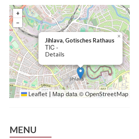
+
−
×
Jihlava, Gotisches Rathaus
TIC -
Details
Map data ©
Leaflet
|
OpenStreetMap
MENU