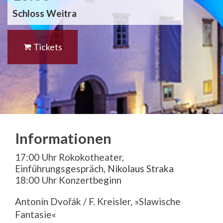
Schloss Weitra
Tickets
Informationen
17:00 Uhr Rokokotheater,
Einführungsgespräch,
Nikolaus Straka
18:00 Uhr Konzertbeginn
Antonín Dvo
ř
á
k / F. Kreisler, »Slawische
Fantasie«