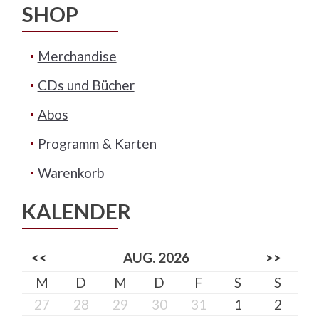
SHOP
Merchandise
CDs und Bücher
Abos
Programm & Karten
Warenkorb
KALENDER
<<
AUG. 2026
>>
M
D
M
D
F
S
S
27
28
29
30
31
1
2