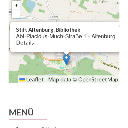
+
−
×
Stift Altenburg, Bibliothek
Abt-Placidus-Much-Straße 1 - Altenburg
Details
Map data ©
Leaflet
|
OpenStreetMap
MENÜ