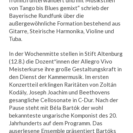
fröhlich unterwandert und mit Musikstilen
von Tango bis Blues gemixt“ schrieb der
Bayerische Rundfunk über die
außergewöhnliche Formation bestehend aus
Gitarre, Steirische Harmonika, Violine und
Tuba.
In der Wochenmitte stellen in Stift Altenburg
(12.8.) die Dozent*innen der Allegro Vivo
Meisterkurse ihre große Gestaltungskraft in
den Dienst der Kammermusik. Im ersten
Konzertteil erklingen Raritäten von Zoltán
Kodály, Joseph Joachim und Beethovens
gesangliche Cellosonate in C-Dur. Nach der
Pause steht mit Béla Bartók der wohl
bekannteste ungarische Komponist des 20.
Jahrhunderts auf dem Programm. Das
auserlesene Ensemble präsentiert Bartóks