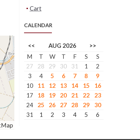
Cart
CALENDAR
<<
AUG 2026
>>
M
T
W
T
F
S
S
27
28
29
30
31
1
2
3
4
5
6
7
8
9
10
11
12
13
14
15
16
17
18
19
20
21
22
23
24
25
26
27
28
29
30
31
1
2
3
4
5
6
tMap