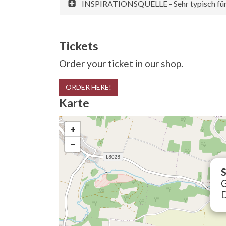
INSPIRATIONSQUELLE - Sehr typisch für d
Tickets
Order your ticket in our shop.
ORDER HERE!
Karte
+
−
S
G
D