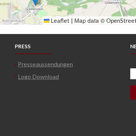
Map data ©
Leaflet
|
OpenStree
PRESS
N
Presseaussendungen
Logo Download