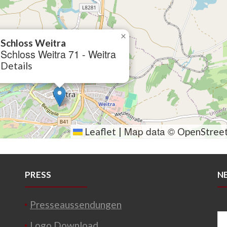
×
Schloss Weitra
Schloss Weitra 71 - Weitra
Details
Map data ©
Leaflet
|
OpenStree
PRESS
N
Presseaussendungen
Logo Download