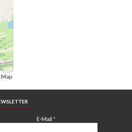
tMap
EWSLETTER
E-Mail
*