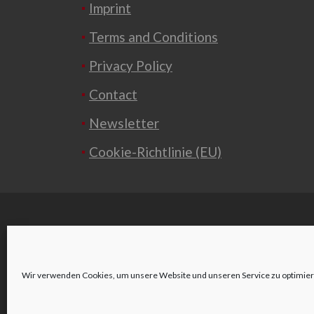
Imprint
Terms and Conditions
Privacy Policy
Contact
Newsletter
Cookie-Richtlinie (EU)
o
Wir verwenden Cookies, um unsere Website und unseren Service zu optimier
Wienerstraße 2
3580 Horn