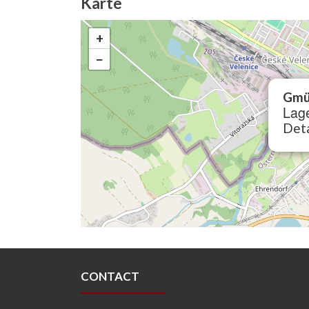
Karte
+
−
Gmü
Lage
Deta
CONTACT