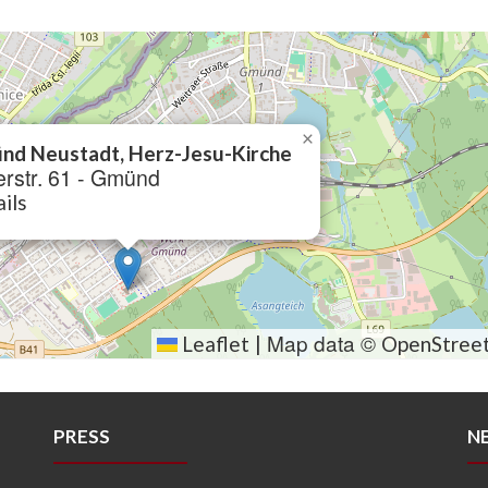
×
nd Neustadt, Herz-Jesu-Kirche
rstr. 61 - Gmünd
ils
Map data ©
Leaflet
|
OpenStree
PRESS
N