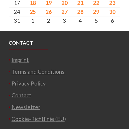
17
18
19
20
21
22
23
24
25
26
27
28
29
30
31
1
2
3
4
5
6
CONTACT
Imprint
Terms and Conditions
Privacy Policy
Contact
Newsletter
Cookie-Richtlinie (EU)