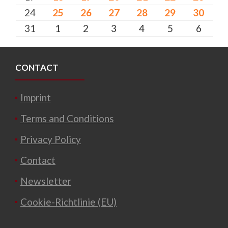
24
25
26
27
28
29
30
31
1
2
3
4
5
6
CONTACT
Imprint
Terms and Conditions
Privacy Policy
Contact
Newsletter
Cookie-Richtlinie (EU)