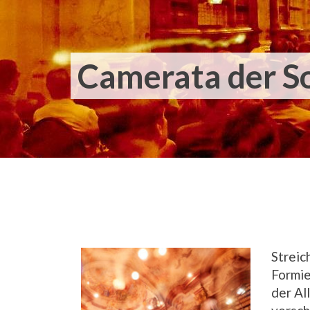
Camerata der 
Streic
Formie
der Al