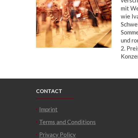
versc
mit We
wie Iv
Schwer
Sommer
und ro
2. Pre
Konze
CONTACT
Imprint
Terms and Conditions
Privacy Policy