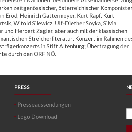
hiedensten Nationen; besondere Auseinandersetzun
rken zeitgenössischer, österreichischer Komponiste
an Eröd, Heinrich Gattermeyer, Kurt Rapf, Kurt
tsik, Witold Silewicz, Ulf-Diether Soyka, Silvia
 und Herbert Zagler, aber auch mit der klassischen
mantischen Streicherliteratur; Konzert im Rahmen de
isträgerkonzerts in Stift Altenburg; Übertragung der
rte durch den ORF NÖ.
PRESS
N
Presseaussendungen
Logo Download