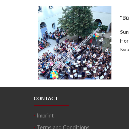
"Bü
Sun
Horn
Konz
CONTACT
Imprint
Terms and Conditions