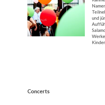
Namens
Teilne
und jü
Auffüh
Salamo
Werke;
Kinder
Concerts