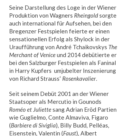
Seine Darstellung des Loge in der Wiener
Produktion von Wagners
Rheingold
sorgte
auch international für Aufsehen
,
bei den
Bregenzer Festspielen feierte er einen
sensationellen Erfolg als Shylock in der
Uraufführung von André Tchaikovskys
The
Merchant of Venice
und 2014 debütierte er
bei den Salzburger Festspielen als Faninal
in Harry Kupfers umjubelter Inszenierung
von Richard Strauss‘
Rosenkavalier
.
Seit seinem Debüt 2001 an der Wiener
Staatsoper als Mercutio in Gounods
Roméo et Juliette
sang Adrian Eröd Partien
wie Guglielmo, Conte Almaviva, Figaro
(
Barbiere di Siviglia
), Billy Budd, Pelléas,
Eisenstein, Valentin (
Faust
), Albert