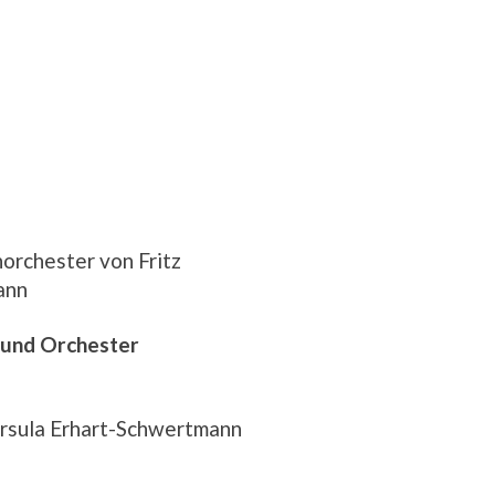
horchester von Fritz
ann
e und Orchester
 Ursula Erhart-Schwertmann