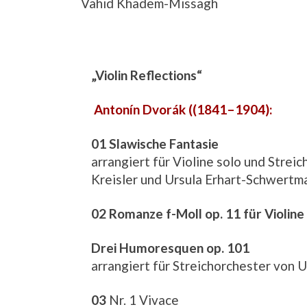
Vahid Khadem-Missagh
„Violin Reflections“
Antonín Dvorák ((1841–1904):
01 Slawische Fantasie
arrangiert für Violine solo und Streic
Kreisler und Ursula Erhart-Schwertm
02 Romanze f-Moll op. 11 für Violin
Drei Humoresquen op. 101
arrangiert für Streichorchester von
03
Nr. 1 Vivace