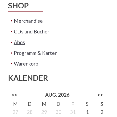
SHOP
Merchandise
CDs und Bücher
Abos
Programm & Karten
Warenkorb
KALENDER
<<
AUG. 2026
>>
M
D
M
D
F
S
S
27
28
29
30
31
1
2