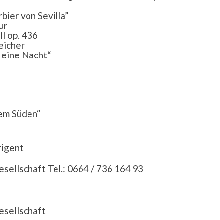
bier von Sevilla”
ur
ll op. 436
reicher
d eine Nacht“
dem Süden“
rigent
ellschaft Tel.: 0664 / 736 164 93
esellschaft