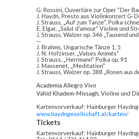
G. Rossini, Ouvertüre zur Oper “Der Bar
J. Haydn, Presto aus Violinkonzert G-D
J. Strauss, „Auf zum Tanze“, Polka schne
E. Elgar, „Salut d’amour“ Violine und St
J. Strauss, Walzer op. 346 „Tausend un
—
J. Brahms, Ungarische Tänze 1, 5
J. N. Hofzinser, „Valses Animés“
J. Strauss, „Herrmann“ Polka op. 91
J. Massenet, „Meditation“
J. Strauss, Walzer op. 388 „Rosen aus 
Academia Allegro Vivo
Vahid Khadem-Missagh
, Violine und Di
Kartenvorverkauf: Hainburger Haydnges
www.haydngesellschaft.at/karten/
Tickets
Kartenvorverkauf: Hainburger Haydng