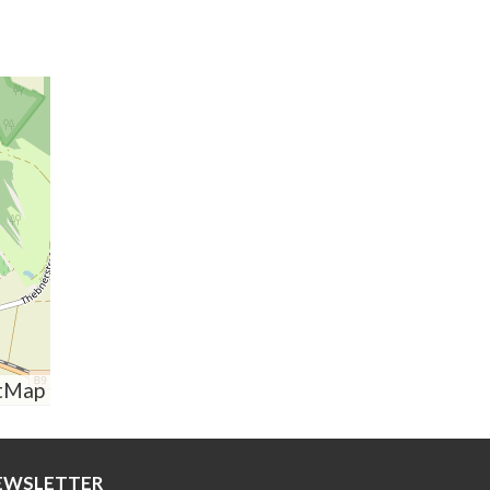
tMap
EWSLETTER