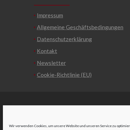
Impressum
Allgemeine Geschäftsbedingungen
Datenschutzerklärung
Kontakt
Newsletter
Cookie-Richtlinie (EU)
Wir verwenden Cookies, um unsere Website und unseren Service zu optimier
o
Wienerstraße 2