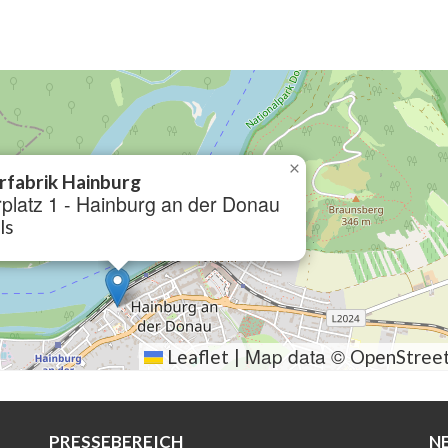
×
rfabrik Hainburg
rplatz 1 - Hainburg an der Donau
ls
Map data ©
Leaflet
|
OpenStree
PRESSEBEREICH
N