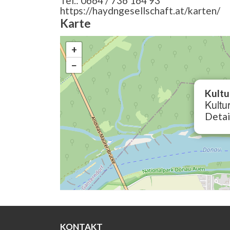
Tel.: 0664 / 736 164 93
https://haydngesellschaft.at/karten/
Karte
+
−
Kultu
Kultu
Detai
KONTAKT