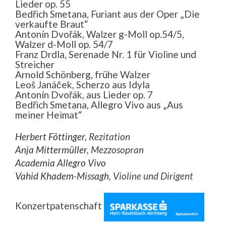
Lieder op. 55
Bedřich Smetana, Furiant aus der Oper „Die
verkaufte Braut“
Antonín Dvořák, Walzer g-Moll op.54/5,
Walzer d-Moll op. 54/7
Franz Drdla, Serenade Nr. 1 für Violine und
Streicher
Arnold Schönberg, frühe Walzer
Leoš Janáček, Scherzo aus Idyla
Antonín Dvořák, aus Lieder op. 7
Bedřich Smetana, Allegro Vivo aus „Aus
meiner Heimat“
Herbert Föttinger
, Rezitation
Anja Mittermüller
, Mezzosopran
Academia Allegro Vivo
Vahid Khadem-Missagh
, Violine und Dirigent
Konzertpatenschaft