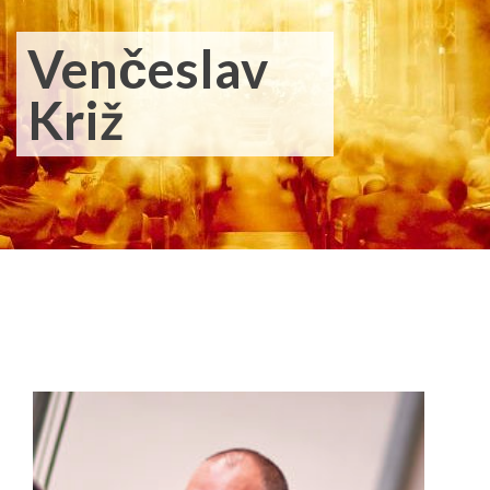
Venčeslav
Križ