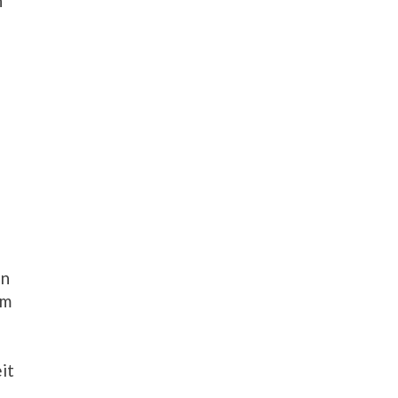
n
in
im
it