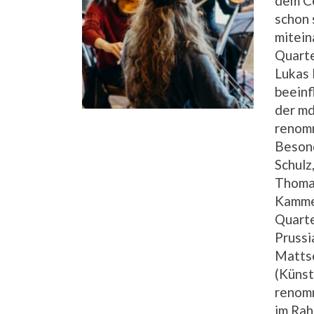
dem Ce
schon 
mitein
Quarte
Lukas 
beeinf
der md
renom
Besond
Schulz
Thomas
Kammer
Quarte
Prussi
Matts
(Küns
renomm
im Rah