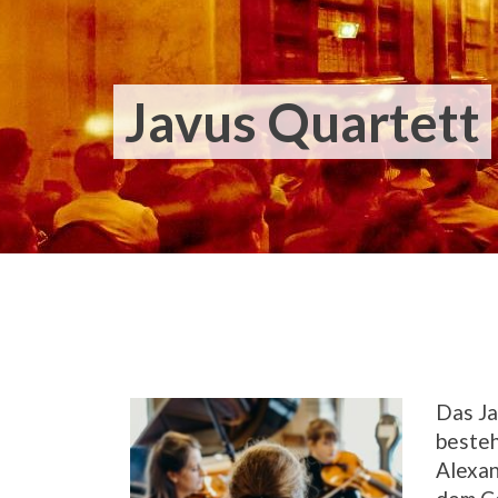
Javus Quartett
Das Ja
besteh
Alexan