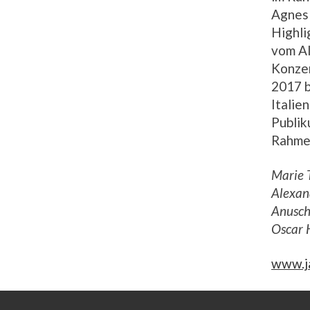
Agnes 
Highli
vom Al
Konzer
2017 
Italie
Publik
Rahmen
Marie T
Alexan
Anusch
Oscar 
www.j