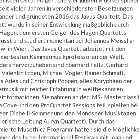
llisten Oscar Hagen. Die vier jungen Musiker spiele
seit vielen Jahren in verschiedensten Besetzungen
ander und gründeten 2016 das Javus Quartett. Das
tt wurde in seiner Entwicklung maßgeblich durch
Hagen, dem ersten Geiger des Hagen Quartetts
lusst und studiert momentan bei Johannes Meissl an
w in Wien. Das Javus Quartett arbeitet mit den
miertesten Kammermusikprofessoren der Welt.
ers hervorzuheben sind Eberhard Feltz, Gerhard
, Valentin Erben, Michael Vogler, Rainer Schmidt,
 Adès und Christoph Poppen, alles Koryphäen der
musik mit reicher Erfahrung in weltbekannten
ttformationen. Sie nahmen an der IMS- Masterclass 
a Cove und den ProQuartet Sessions teil, spielten be
eer Diabelli-Sommer und den Mondseer Musiktagen
tlerische Leitung Auryn Quartett). Durch das
ierte Musethica Programm hatten sie die Möglichke
men des Israel International Festivals mit Jean und