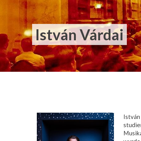
István Várdai
István
studie
Musik