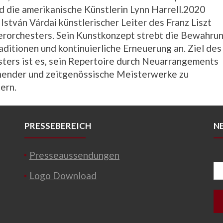
d die amerikanische Künstlerin Lynn Harrell.2020
István Várdai künstlerischer Leiter des Franz Liszt
orchesters. Sein Kunstkonzept strebt die Bewahru
aditionen und kontinuierliche Erneuerung an. Ziel des
ters ist es, sein Repertoire durch Neuarrangements
ender und zeitgenössische Meisterwerke zu
ern.
PRESSEBEREICH
N
Presseaussendungen
Logo Download