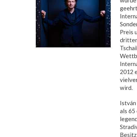
wurde 
geehrt
Intern
Sonder
Preis 
dritte
Tscha
Wettbe
Intern
2012 e
vielve
wird.
István
als 65
legend
Stradi
Besitz