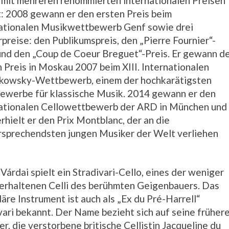
mit mehreren renommierten internationalen Preisen
: 2008 gewann er den ersten Preis beim
ationalen Musikwettbewerb Genf sowie drei
preise: den Publikumspreis, den „Pierre Fournier“-
und den „Coup de Coeur Breguet“-Preis. Er gewann d
n Preis in Moskau 2007 beim XIII. Internationalen
ikowsky-Wettbewerb, einem der hochkarätigsten
werbe für klassische Musik. 2014 gewann er den
ationalen Cellowettbewerb der ARD in München und
rhielt er den Prix Montblanc, der an die
rsprechendsten jungen Musiker der Welt verliehen
 Várdai spielt ein Stradivari-Cello, eines der weniger
 erhaltenen Celli des berühmten Geigenbauers. Das
äre Instrument ist auch als „Ex du Pré-Harrell“
vari bekannt. Der Name bezieht sich auf seine früher
er, die verstorbene britische Cellistin Jacqueline du