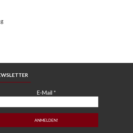
ng
EWSLETTER
E-Mail
*