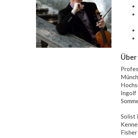
Über 
Profes
Münche
Hochsc
Ingolf
Sommer
Solist
Kenned
Fisher