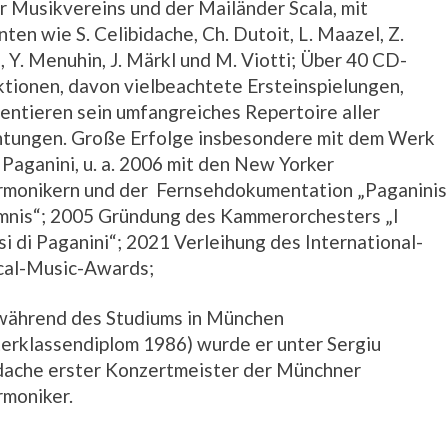
 Musikvereins und der Mailänder Scala, mit
nten wie S. Celibidache, Ch. Dutoit, L. Maazel, Z.
 Y. Menuhin, J. Märkl und M. Viotti; Über 40 CD-
tionen, davon vielbeachtete Ersteinspielungen,
ntieren sein umfangreiches Repertoire aller
chtungen. Große Erfolge insbesondere mit dem Werk
 Paganini, u. a. 2006 mit den New Yorker
rmonikern und der Fernsehdokumentation „Paganinis
nis“; 2005 Gründung des Kammerorchesters „I
si di Paganini“; 2021 Verleihung des International-
cal-Music-Awards;
während des Studiums in München
erklassendiplom 1986) wurde er unter Sergiu
dache erster Konzertmeister der Münchner
rmoniker.