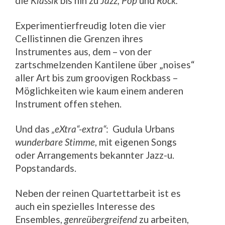
die
Klassik
bis hin zu
Jazz, Pop
und
Rock.
Experimentierfreudig loten die vier
Cellistinnen die Grenzen ihres
Instrumentes aus, dem – von der
zartschmelzenden Kantilene über „noises“
aller Art bis zum groovigen Rockbass –
Möglichkeiten wie kaum einem anderen
Instrument offen stehen.
Und das
„eXtra“-extra“
: Gudula Urbans
wunderbare
Stimme
, mit eigenen Songs
oder Arrangements bekannter Jazz-u.
Popstandards.
Neben der reinen Quartettarbeit ist es
auch ein spezielles Interesse des
Ensembles,
genreübergreifend
zu arbeiten,